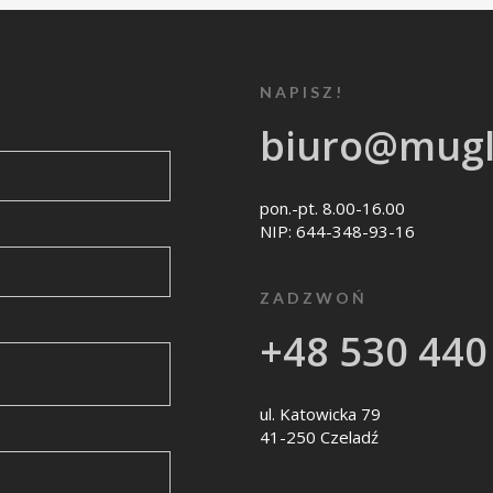
NAPISZ!
biuro@mugl
pon.-pt. 8.00-16.00
NIP: 644-348-93-16
ZADZWOŃ
+48 530 440
ul. Katowicka 79
41-250 Czeladź