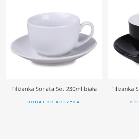
35.53
zł
35.5
Filiżanka Sonata Set 230ml biała
Filiżanka 
DODAJ DO KOSZYKA
DO