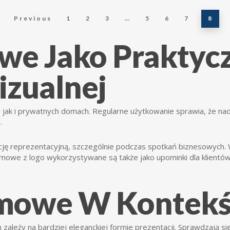
Previous
1
2
3
…
5
6
7
8
we Jako Praktyc
izualnej
jak i prywatnych domach. Regularne użytkowanie sprawia, że nad
.
cję reprezentacyjną, szczególnie podczas spotkań biznesowych. 
irmowe z logo wykorzystywane są także jako upominki dla klientó
lamowe W Kontek
 zależy na bardziej eleganckiej formie prezentacji. Sprawdzają si