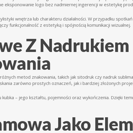
lne eksponowanie logo bez nadmiernej ingerencji w estetykę prod
istyki wnętrza lub charakteru działalności. W przypadku spotkań
ączy funkcjonalność z estetyką i spójnością komunikacji wizualnej.
e Z Nadrukiem –
owania
óżnych metod znakowania, takich jak sitodruk czy nadruk sublima
kania zarówno prostych oznaczeń, jak i bardziej złożonych proje
kubka – jego kształtu, pojemności oraz wykończenia. Dzięki tem
mowa Jako Eleme