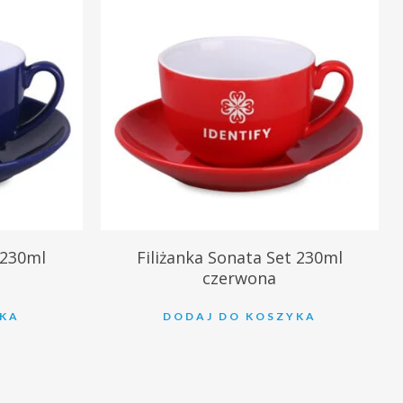
36.24
zł
 230ml
Filiżanka Sonata Set 230ml
czerwona
YKA
DODAJ DO KOSZYKA