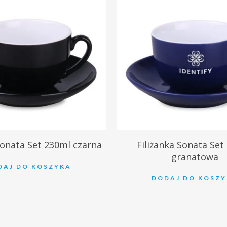
3
zł
35.53
zł
Sonata Set 230ml czarna
Filiżanka Sonata Set
granatowa
DAJ DO KOSZYKA
DODAJ DO KOSZ