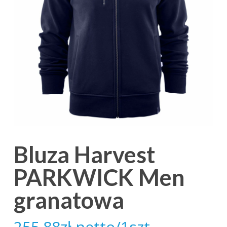
Bluza Harvest
PARKWICK Men
granatowa
255.88
zł
netto/1szt.