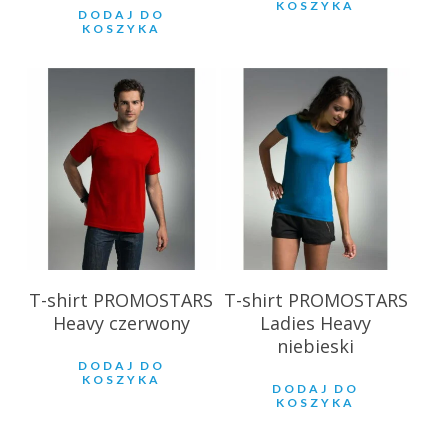
KOSZYKA
DODAJ DO
KOSZYKA
28.85
zł
25.25
zł
T-shirt PROMOSTARS
T-shirt PROMOSTARS
Heavy czerwony
Ladies Heavy
niebieski
DODAJ DO
KOSZYKA
DODAJ DO
KOSZYKA