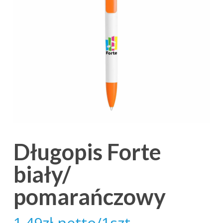
Długopis Forte
biały/
pomarańczowy
1.49
zł
netto/1szt.