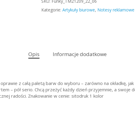
SKU:
Funky_TM21209_22_06
Kategorie:
Artykuły biurowe
,
Notesy reklamowe 
Opis
Informacje dodatkowe
oprawie z całą paletą barw do wyboru – zarówno na okładkę, jak 
 żartem – pół serio. Chcą przeżyć każdy dzień przyjemnie, a swoj
znej radości. Znakowanie w cenie: sitodruk 1 kolor