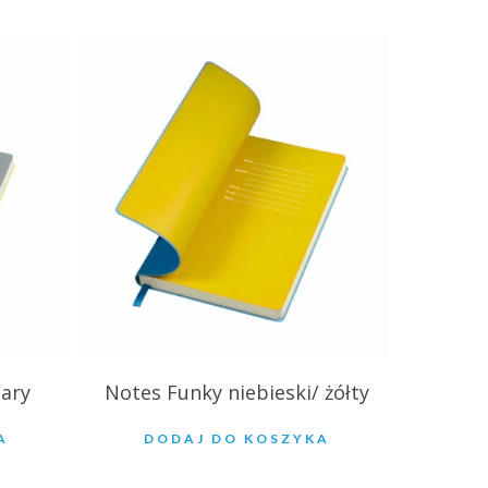
27.39
zł
zary
Notes Funky niebieski/ żółty
A
DODAJ DO KOSZYKA