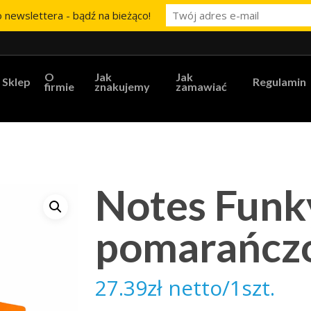
 newslettera - bądź na bieżąco!
O
Jak
Jak
Sklep
Regulamin
firmie
znakujemy
zamawiać
Notes Funky
pomarańcz
27.39
zł
netto/1szt.