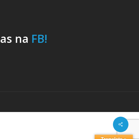
nas na
FB!
Share