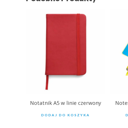
10.80
zł
27
Notatnik A5 w linie czerwony
Notes
DODAJ DO KOSZYKA