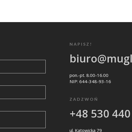
NAPISZ!
biuro@mugl
pon.-pt. 8.00-16.00
NIP: 644-348-93-16
ZADZWOŃ
+48 530 440
ul. Katowicka 79