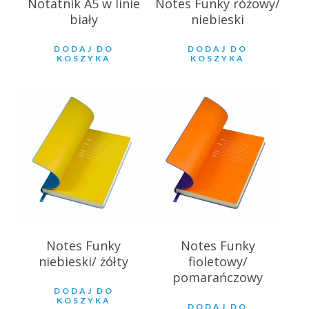
Notatnik A5 w linie
Notes Funky różowy/
biały
niebieski
DODAJ DO
DODAJ DO
KOSZYKA
KOSZYKA
27.39
zł
27.39
zł
Notes Funky
Notes Funky
niebieski/ żółty
fioletowy/
pomarańczowy
DODAJ DO
KOSZYKA
DODAJ DO