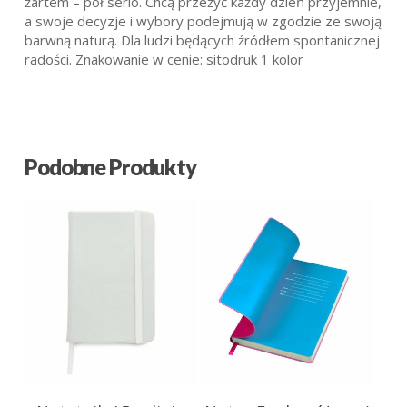
żartem – pół serio. Chcą przeżyć każdy dzień przyjemnie,
a swoje decyzje i wybory podejmują w zgodzie ze swoją
barwną naturą. Dla ludzi będących źródłem spontanicznej
radości. Znakowanie w cenie: sitodruk 1 kolor
Podobne Produkty
10.80
zł
27.39
zł