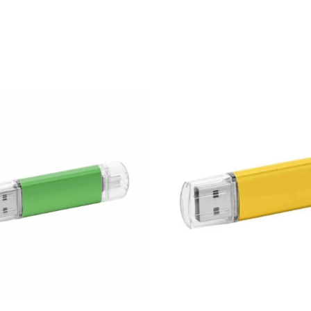
.36
zł
22.60
zł