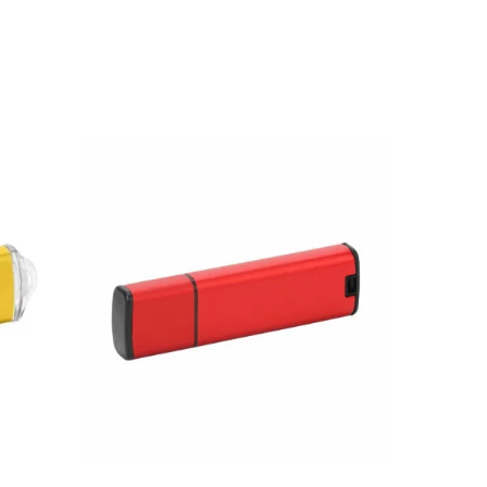
18.64
zł