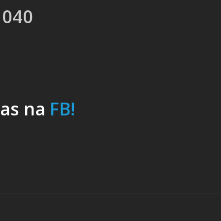
 040
nas na
FB!