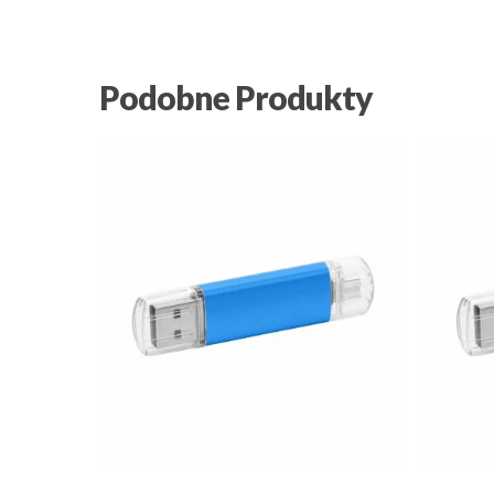
Podobne Produkty
25.01
zł
21