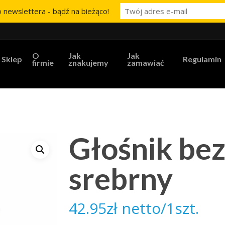
 newslettera - bądź na bieżąco!
O
Jak
Jak
Sklep
Regulamin
firmie
znakujemy
zamawiać
Głośnik b
srebrny
42.95
zł
netto/1szt.