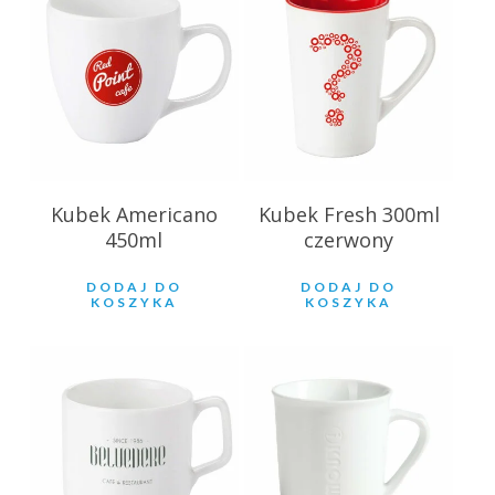
18.87
zł
19.38
zł
Kubek Americano
Kubek Fresh 300ml
450ml
czerwony
DODAJ DO
DODAJ DO
KOSZYKA
KOSZYKA
18.74
zł
18.79
zł