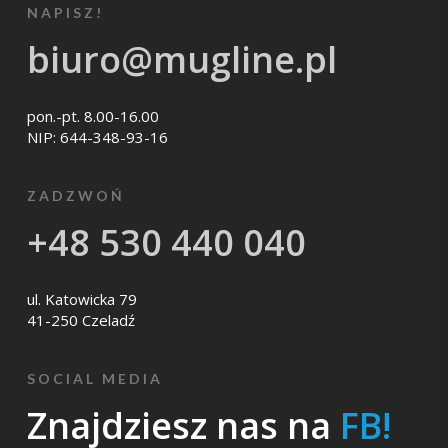
NAPISZ!
biuro@mugline.pl
pon.-pt. 8.00-16.00
NIP: 644-348-93-16
ZADZWOŃ
+48 530 440 040
ul. Katowicka 79
41-250 Czeladź
SOCIAL MEDIA
Znajdziesz nas na
FB!