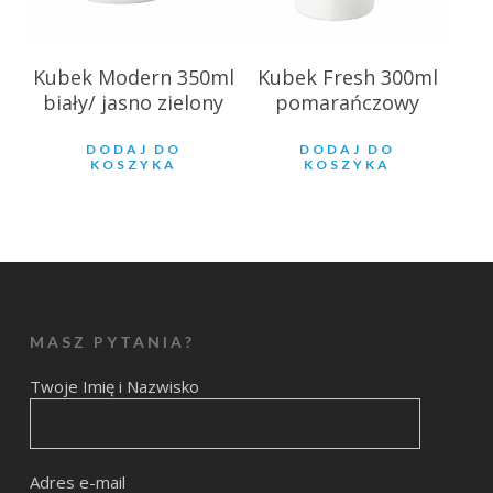
Kubek Modern 350ml
Kubek Fresh 300ml
biały/ jasno zielony
pomarańczowy
DODAJ DO
DODAJ DO
KOSZYKA
KOSZYKA
MASZ PYTANIA?
Twoje Imię i Nazwisko
Adres e-mail