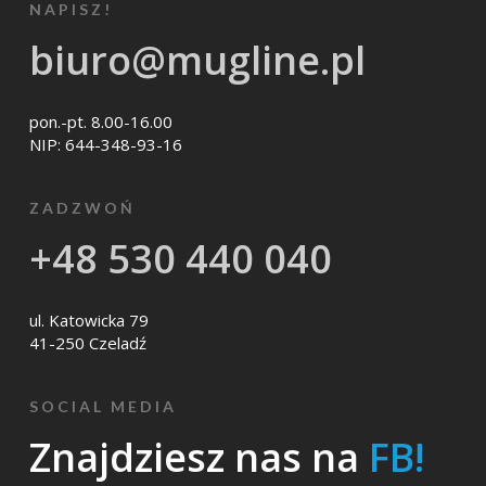
NAPISZ!
biuro@mugline.pl
pon.-pt. 8.00-16.00
NIP: 644-348-93-16
ZADZWOŃ
+48 530 440 040
ul. Katowicka 79
41-250 Czeladź
SOCIAL MEDIA
Znajdziesz nas na
FB!