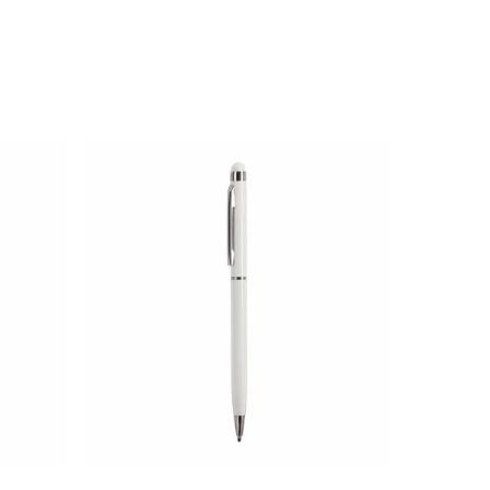
2.93
zł