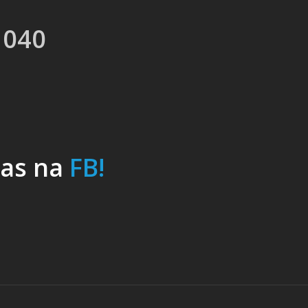
 040
nas na
FB!