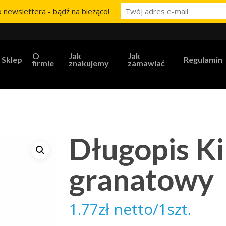
 newslettera - bądź na bieżąco!
O
Jak
Jak
Sklep
Regulamin
firmie
znakujemy
zamawiać
Długopis Ki
granatowy
1.77
zł
netto/1szt.