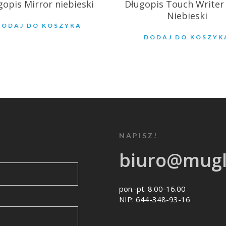
gopis Mirror niebieski
Długopis Touch Writer
Niebieski
DODAJ DO KOSZYKA
DODAJ DO KOSZYK
NAPISZ!
biuro@mugl
pon.-pt. 8.00-16.00
NIP: 644-348-93-16