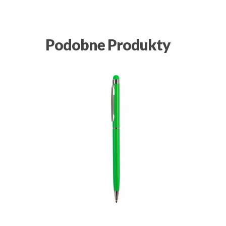
Podobne Produkty
2.93
zł
9.