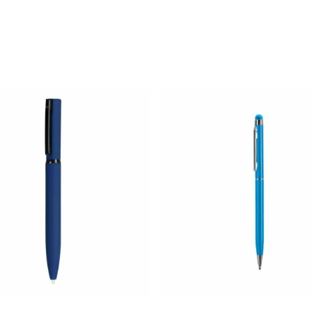
89
zł
2.93
zł