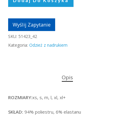
Dodaj Do Koszyka
Wyślij Zapytanie
SKU:
51423_42
Kategoria:
Odzież z nadrukiem
Opis
ROZMIARY:
xs, s, m, l, xl, xl+
SKŁAD:
94% poliestru, 6% elastanu