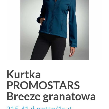
Kurtka
PROMOSTARS
Breeze granatowa
215.41
zł
netto/1szt.