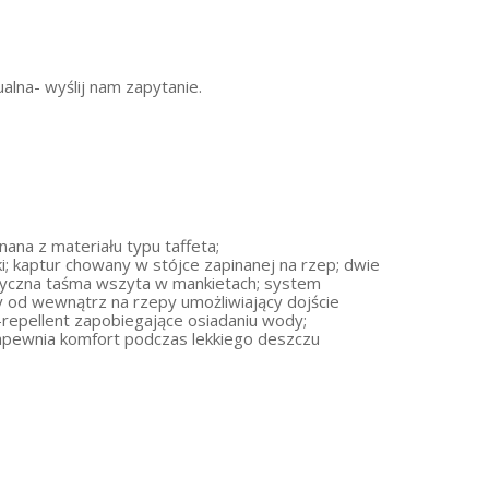
alna- wyślij nam zapytanie.
ana z materiału typu taffeta;
; kaptur chowany w stójce zapinanej na rzep; dwie
tyczna taśma wszyta w mankietach; system
y od wewnątrz na rzepy umożliwiający dojście
repellent zapobiegające osiadaniu wody;
pewnia komfort podczas lekkiego deszczu