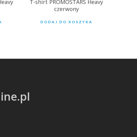
Heavy
T-shirt PROMOSTARS Heavy
czerwony
A
DODAJ DO KOSZYKA
ine.pl