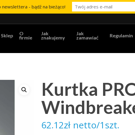
 newslettera - bądź na bieżąco!
O
Jak
Jak
Sklep
Regulamin
firmie
znakujemy
zamawiać
Kurtka P
Windbreake
62.12
zł
netto/1szt.