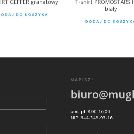
IRT GEFFER granatowy
T-shirt PROMOSTARS 
biały
DODAJ DO KOSZYKA
DODAJ DO KOSZYK
NAPISZ!
biuro@mugl
pon.-pt. 8.00-16.00
NIP: 644-348-93-16