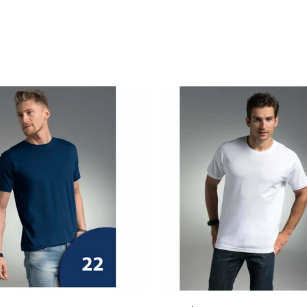
.59
zł
22.95
zł