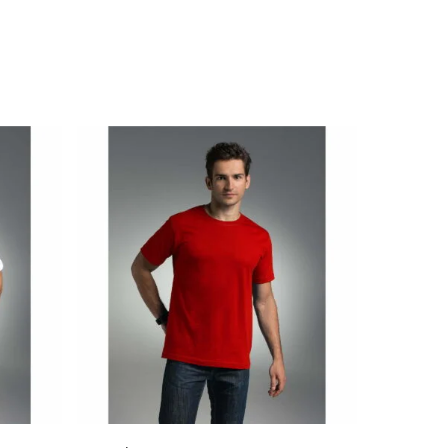
28.85
zł