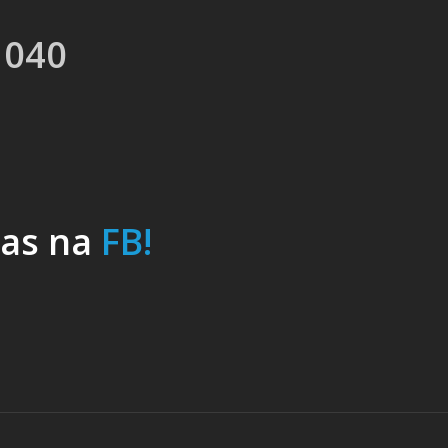
 040
nas na
FB!