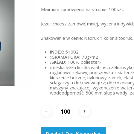
Minimum zamówienia na stronie: 100szt.
Jeżeli chcesz zamówić mniej, wycena indywidu
Znakowanie w cenie: Nadruk 1 kolor sitodruk.
INDEX:
51002
GRAMATURA:
70g/m2
SKŁAD:
100% poliester
męska lekka kurtka wiatroszczelna wykon
raglanowe rękawy; podszewka z siateczki
kieszenie boczne; nylonowy zamek; elas
ściągaczy u dołu wewnątrz; dół rozpinan
maszyny znakującej; wykończenie water-
wodoodporność: 500 mm słupa wody, za
Dodaj Do Koszyka