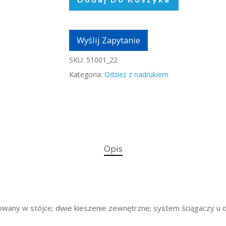
Wyślij Zapytanie
SKU:
51001_22
Kategoria:
Odzież z nadrukiem
Opis
owany w stójce; dwie kieszenie zewnętrzne; system ściągaczy u d