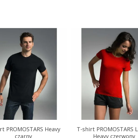
.85
zł
25.25
zł
irt PROMOSTARS Heavy
T-shirt PROMOSTARS L
czarny
Heavy czerwony