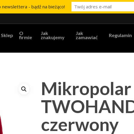
 newslettera - bądź na bieżąco!
O
Jak
Jak
Sklep
Regulamin
firmie
znakujemy
zamawiać
Mikropolar 
TWOHAND 
czerwony