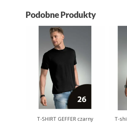
Podobne Produkty
18.59
zł
28
T-SHIRT GEFFER czarny
T-sh