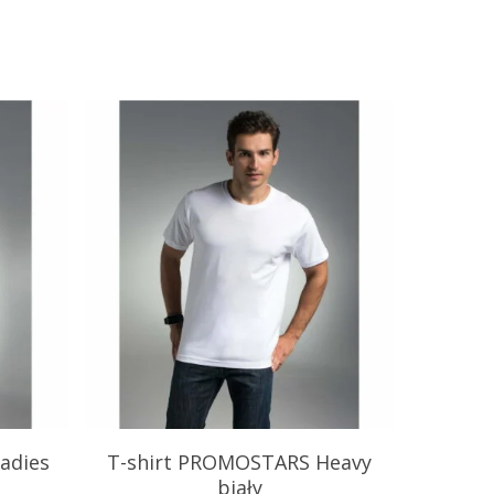
22.95
zł
adies
T-shirt PROMOSTARS Heavy
biały