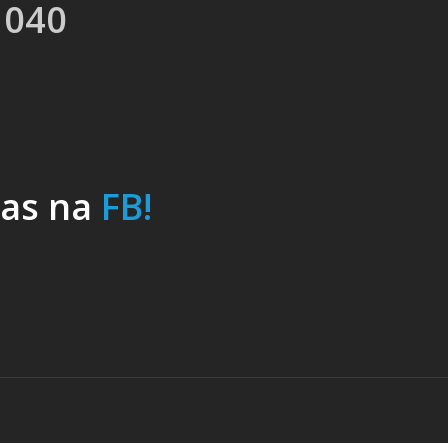
 040
nas na
FB!