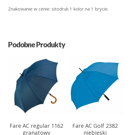
Znakowanie w cenie: sitodruk 1 kolor na 1 brycie.
Podobne Produkty
50.82
zł
55.39
zł
Fare AC regular 1162
Fare AC Golf 2382
granatowy
niebieski