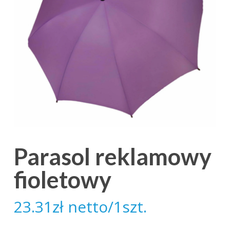
Parasol reklamowy
fioletowy
23.31
zł
netto/1szt.