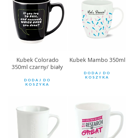
21.18
zł
20.48
zł
Kubek Colorado
Kubek Mambo 350ml
350ml czarny/ biały
DODAJ DO
KOSZYKA
DODAJ DO
KOSZYKA
18.79
zł
23.78
zł