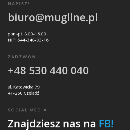
NAPISZ!
biuro@mugline.pl
pon.-pt. 8.00-16.00
NIP: 644-348-93-16
ZADZWOŃ
+48 530 440 040
ul. Katowicka 79
41-250 Czeladź
SOCIAL MEDIA
Znajdziesz nas na
FB!