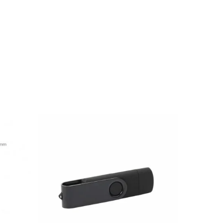
19.24
zł