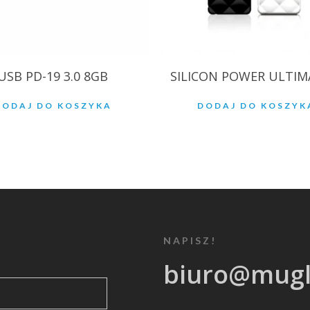
USB PD-19 3.0 8GB
SILICON POWER ULTIM
DODAJ DO KOSZYKA
DODAJ DO KOSZYK
NAPISZ!
biuro@mugl