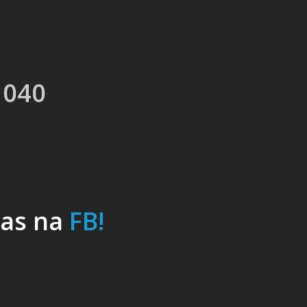
 040
nas na
FB!