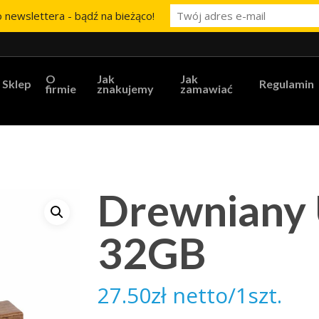
 newslettera - bądź na bieżąco!
O
Jak
Jak
Sklep
Regulamin
firmie
znakujemy
zamawiać
Drewniany
32GB
27.50
zł
netto/1szt.