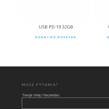
USB PD-19 32GB
DODAJ DO KOSZYKA
MASZ PYTANIA?
Twoje Imię i Nazwisko