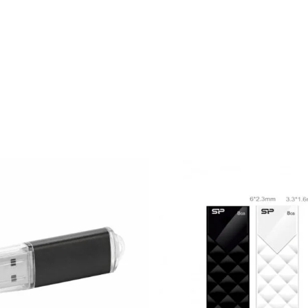
.05
zł
36.38
zł