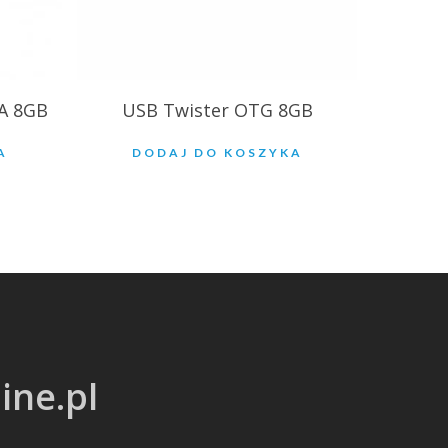
A 8GB
USB Twister OTG 8GB
A
DODAJ DO KOSZYKA
ine.pl