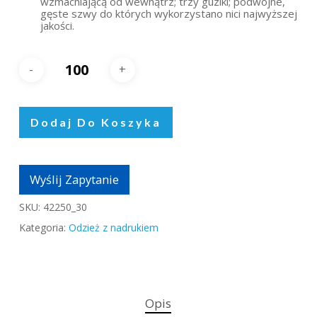
wzmacniającą od wewnątrz; trzy guziki; podwójne,
gęste szwy do których wykorzystano nici najwyższej
jakości.
Dodaj Do Koszyka
Wyślij Zapytanie
SKU:
42250_30
Kategoria:
Odzież z nadrukiem
Opis