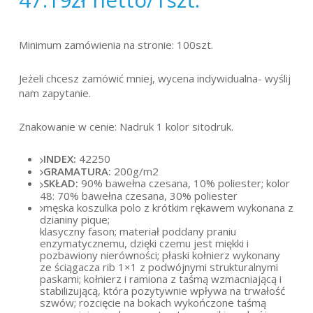
Minimum zamówienia na stronie: 100szt.
Jeżeli chcesz zamówić mniej, wycena indywidualna- wyślij
nam zapytanie.
Znakowanie w cenie: Nadruk 1 kolor sitodruk.
INDEX:
42250
GRAMATURA:
200g/m2
SKŁAD:
90% bawełna czesana, 10% poliester; kolor
48: 70% bawełna czesana, 30% poliester
męska koszulka polo z krótkim rękawem wykonana z
dzianiny pique;
klasyczny fason; materiał poddany praniu
enzymatycznemu, dzięki czemu jest miękki i
pozbawiony nierówności; płaski kołnierz wykonany
ze ściągacza rib 1×1 z podwójnymi strukturalnymi
paskami; kołnierz i ramiona z taśmą wzmacniającą i
stabilizującą, która pozytywnie wpływa na trwałość
szwów; rozcięcie na bokach wykończone taśmą