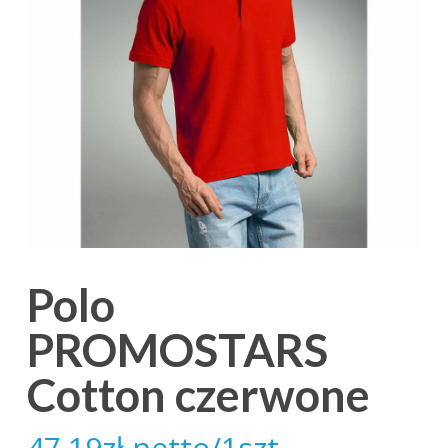
Polo
PROMOSTARS
Cotton czerwone
47.19
zł
netto/1szt.