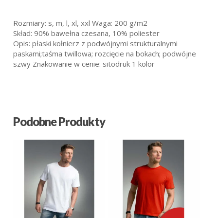
Rozmiary: s, m, l, xl, xxl Waga: 200 g/m2
Skład: 90% bawełna czesana, 10% poliester
Opis: płaski kołnierz z podwójnymi strukturalnymi
paskami;taśma twillowa; rozcięcie na bokach; podwójne
szwy Znakowanie w cenie: sitodruk 1 kolor
Podobne Produkty
20.61
zł
18.59
zł