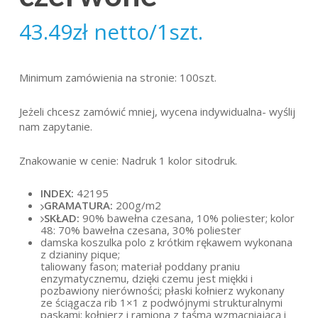
43.49
zł
netto/1szt.
Minimum zamówienia na stronie: 100szt.
Jeżeli chcesz zamówić mniej, wycena indywidualna- wyślij
nam zapytanie.
Znakowanie w cenie: Nadruk 1 kolor sitodruk.
INDEX:
42195
GRAMATURA:
200g/m2
SKŁAD:
90% bawełna czesana, 10% poliester; kolor
48: 70% bawełna czesana, 30% poliester
damska koszulka polo z krótkim rękawem wykonana
z dzianiny pique;
taliowany fason; materiał poddany praniu
enzymatycznemu, dzięki czemu jest miękki i
pozbawiony nierówności; płaski kołnierz wykonany
ze ściągacza rib 1×1 z podwójnymi strukturalnymi
paskami; kołnierz i ramiona z taśmą wzmacniającą i