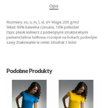
Opis
Rozmiary: xs, s, m, l, xl, xl+ Waga: 200 g/m2
Skład: 90% bawełna czesana, 10% poliester
Opis: płaski kołnierz z podwójnymi strukturalnymi
paskami;taśma twillowa; rozcięcie na bokach; podwójne
szwy Znakowanie w cenie: sitodruk 1 kolor
Podobne Produkty
25.25
zł
25.25
zł