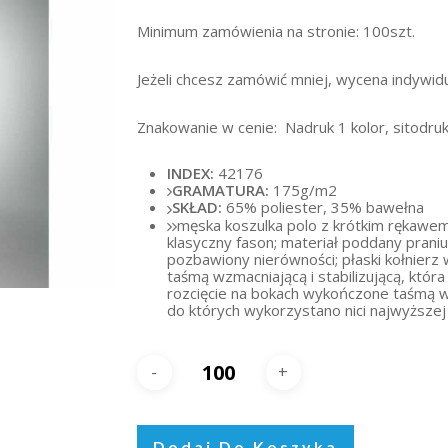
Minimum zamówienia na stronie: 100szt.
Jeżeli chcesz zamówić mniej, wycena indywidu
Znakowanie w cenie: Nadruk 1 kolor, sitodruk
INDEX:
42176
GRAMATURA:
175g/m2
SKŁAD:
65% poliester, 35% bawełna
męska koszulka polo z krótkim rękawem
klasyczny fason; materiał poddany prani
pozbawiony nierówności; płaski kołnierz 
taśmą wzmacniającą i stabilizującą, któr
rozcięcie na bokach wykończone taśmą 
do których wykorzystano nici najwyższej 
Dodaj Do Koszyka