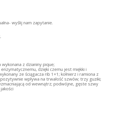
alna- wyślij nam zapytanie.
.
 wykonana z dzianiny pique;
u enzymatycznemu, dzięki czemu jest miękki i
wykonany ze ściągacza rib 1×1; kołnierz i ramiona z
a pozytywnie wpływa na trwałość szwów; trzy guziki;
wzmacniającą od wewnątrz; podwójne, gęste szwy
jakości