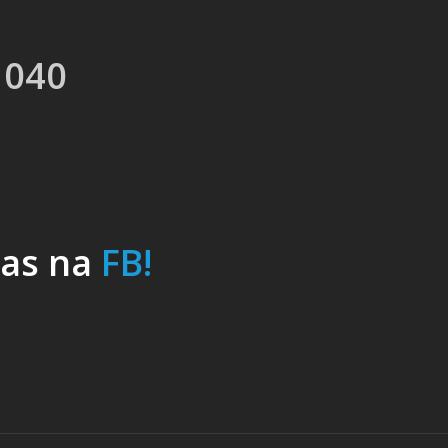
 040
nas na
FB!