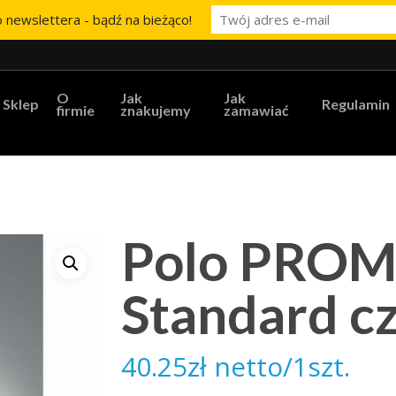
 newslettera - bądź na bieżąco!
O
Jak
Jak
Sklep
Regulamin
firmie
znakujemy
zamawiać
Polo PRO
Standard c
40.25
zł
netto/1szt.