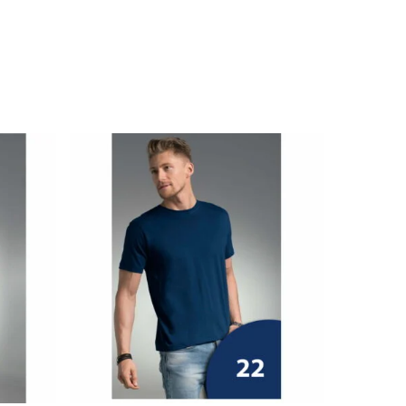
18.59
zł