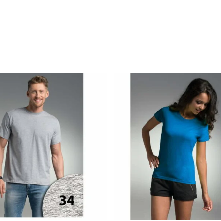
.59
zł
25.25
zł