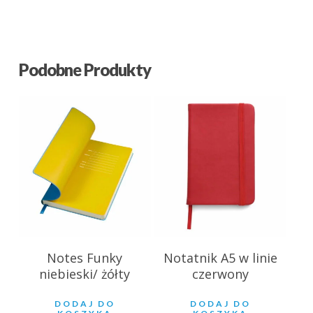
Podobne Produkty
27.39
zł
10.80
zł
Notes Funky
Notatnik A5 w linie
niebieski/ żółty
czerwony
DODAJ DO
DODAJ DO