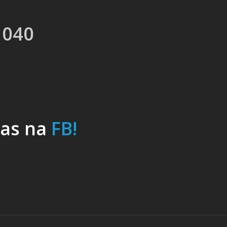
 040
nas na
FB!