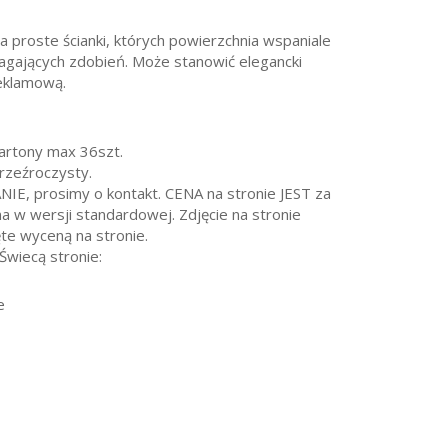
 proste ścianki, których powierzchnia wspaniale
gających zdobień. Może stanowić elegancki
reklamową.
artony max 36szt.
przeźroczysty.
 prosimy o kontakt. CENA na stronie JEST za
a w wersji standardowej. Zdjęcie na stronie
te wyceną na stronie.
Świecą stronie:
e