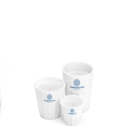
35.75
zł