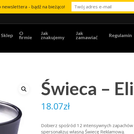
 newslettera - bądź na bieżąco!
O
Jak
Jak
Sklep
Regulamin
firmie
znakujemy
zamawiać
Świeca – El
18.07
zł
Dobierz spośród 12 intensywnych zapachów 
spersonalizuj własną Świecę Reklamową.