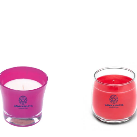
23.60
zł
31.50
zł