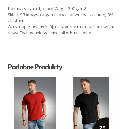
Rozmiary: s, m, l, xl, xxl Waga: 200g/m2
Skład: 95% wysokogatunkowej bawełny czesanej, 5%
elastanu
Opis: dopasowany krój; elastyczny materiał; podwójne
szwy Znakowanie w cenie: sitodruk 1 kolor
Podobne Produkty
25.09
zł
18.59
zł