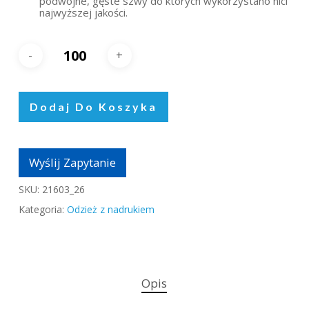
podwójne, gęste szwy do których wykorzystano nici
najwyższej jakości.
Dodaj Do Koszyka
Wyślij Zapytanie
SKU:
21603_26
Kategoria:
Odzież z nadrukiem
Opis