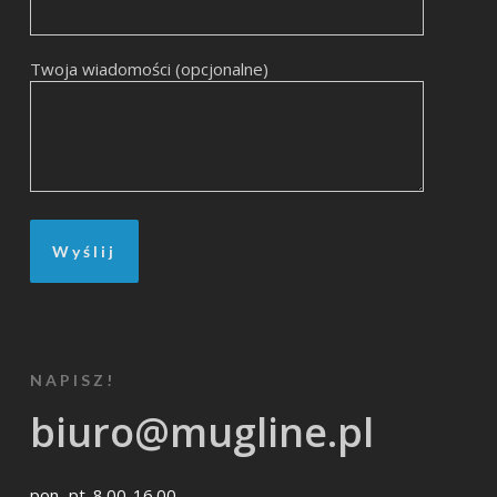
Twoja wiadomości (opcjonalne)
NAPISZ!
biuro@mugline.pl
pon.-pt. 8.00-16.00