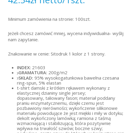
Minimum zamówienia na stronie: 100szt.
Jeżeli chcesz zamówić mniej, wycena indywidualna- wyślij
nam zapytanie.
Znakowanie w cenie: Sitodruk 1 kolor z 1 strony.
INDEX:
21603
GRAMATURA:
200g/m2
SKŁAD:
95% wysokogatunkowa bawełna czesana
ring-spun, 5% elastan
t-shirt damski z krótkim rękawem wykonany z
elastycznej dzianiny single jersey;
dopasowany, taliowany fason; materiał poddany
praniu enzymatycznemu, dzięki czemu jest
pozbawiony nierówności; wykończenie silikonowe
materiału powodujące że jest miękki i miły w dotyku;
dekolt wykończony lamówką; ramiona z taśmą
wzmacniającą i stabilizującą, która pozytywnie
wpływa na trwałość szwów; boczne szwy;