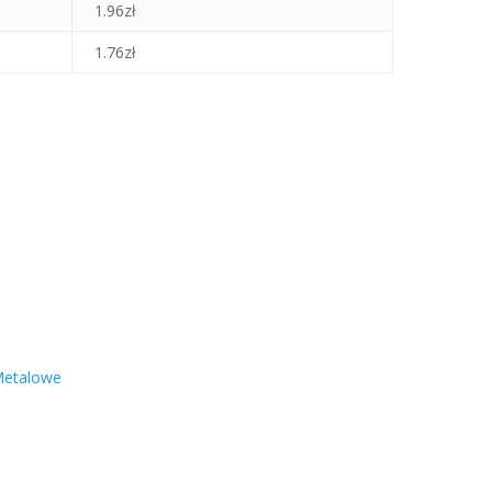
1.96
zł
1.76
zł
etalowe