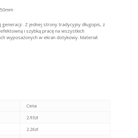
x 50mm
generacji . Z jednej strony tradycyjny długopis, z
 efektowną i szybką pracę na wszystkich
tach wyposażonych w ekran dotykowy. Materiał:
Cena
2.93
zł
2.26
zł