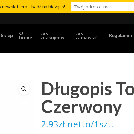
 newslettera - bądź na bieżąco!
O
Jak
Jak
Sklep
Regulamin
firmie
znakujemy
zamawiać
Długopis T
Czerwony
2.93
zł
netto/1szt.