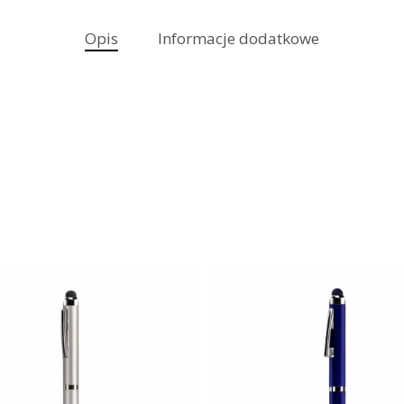
Opis
Informacje dodatkowe
99
zł
6.99
zł