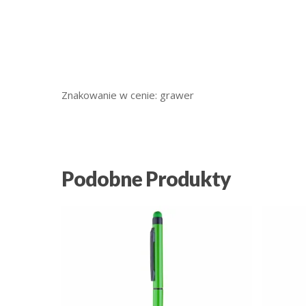
Znakowanie w cenie: grawer
Podobne Produkty
2.60
zł
6.