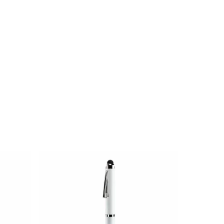
6.99
zł