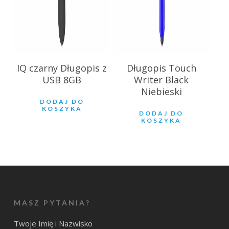
IQ czarny Długopis z
Długopis Touch
USB 8GB
Writer Black
Niebieski
DODAJ DO
KOSZYKA
DODAJ DO
KOSZYKA
MASZ PYTANIA?
Twoje Imię i Nazwisko