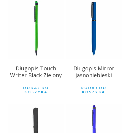
2.60
zł
9.89
zł
Długopis Touch
Długopis Mirror
Writer Black Zielony
jasnoniebieski
DODAJ DO
DODAJ DO
KOSZYKA
KOSZYKA
56.91
zł
2.60
zł