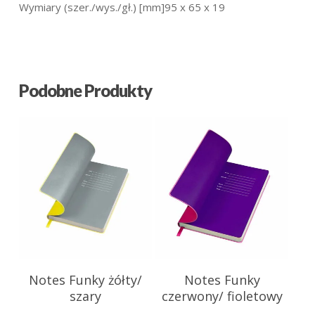
Wymiary (szer./wys./gł.) [mm]95 x 65 x 19
Podobne Produkty
27.39
zł
27.39
zł
Notes Funky żółty/
Notes Funky
szary
czerwony/ fioletowy