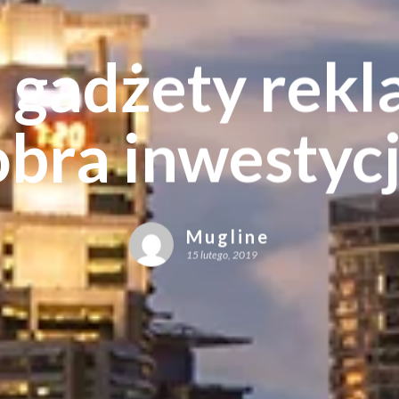
 gadżety rek
bra inwestyc
Mugline
15 lutego, 2019