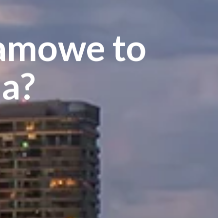
lamowe to
ja?