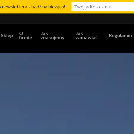
 newslettera - bądź na bieżąco!
O
Jak
Jak
Sklep
Regulamin
firmie
znakujemy
zamawiać