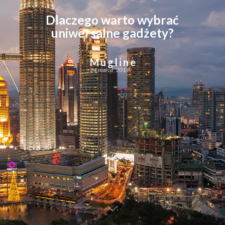
Dlaczego warto wybrać
uniwersalne gadżety?
Mugline
24 marca, 2019