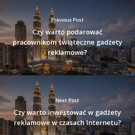
Previous Post
Czy warto podarować
pracownikom świąteczne gadżety
reklamowe?
Next Post
Czy warto inwestować w gadżety
reklamowe w czasach Internetu?