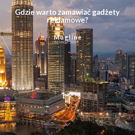
Gdzie warto zamawiać gadżety
reklamowe?
Mugline
22 lutego, 2019