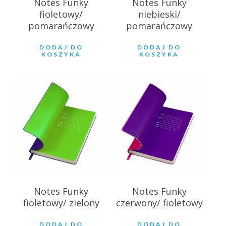
Notes Funky
Notes Funky
fioletowy/
niebieski/
pomarańczowy
pomarańczowy
DODAJ DO
DODAJ DO
KOSZYKA
KOSZYKA
27.39
zł
27.39
zł
Notes Funky
Notes Funky
fioletowy/ zielony
czerwony/ fioletowy
DODAJ DO
DODAJ DO