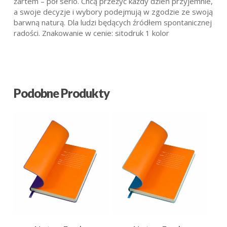
żartem – pół serio. Chcą przeżyć każdy dzień przyjemnie,
a swoje decyzje i wybory podejmują w zgodzie ze swoją
barwną naturą. Dla ludzi będących źródłem spontanicznej
radości. Znakowanie w cenie: sitodruk 1 kolor
Podobne Produkty
27.39
zł
27.39
zł